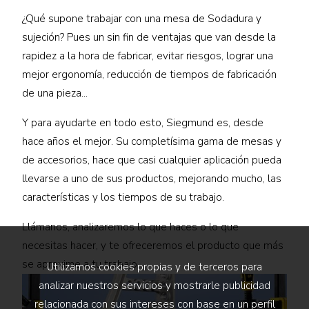
¿Qué supone trabajar con una mesa de Sodadura y
sujeción? Pues un sin fin de ventajas que van desde la
rapidez a la hora de fabricar, evitar riesgos, lograr una
mejor ergonomía, reducción de tiempos de fabricación
de una pieza...
Y para ayudarte en todo esto, Siegmund es, desde
hace años el mejor. Su completísima gama de mesas y
de accesorios, hace que casi cualquier aplicación pueda
llevarse a uno de sus productos, mejorando mucho, las
características y los tiempos de su trabajo.
Llámanos, analizaremos lo que haces o lo que
necesitas hacer, y te ofreceremos el producto que más
se aproxime a tu trabajo.
Utilizamos cookies propias y de terceros para
analizar nuestros servicios y mostrarle publicidad
relacionada con sus intereses con base en un perfil